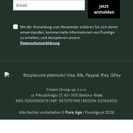
Jetzt
anmelden
Mit der Anmeldung zum Newsletter erklären Sie sich damit
einverstanden, kommerzielle Informationen von PureAge
zu erhalten, und akzeptieren unsere
Datenschutzerklärung
.
Fotam Group sp. z o.o.
ul. Piłsudzkiego 27, 43-300 Bielsko-Biała
KRS: 0001080679 | NIP: 9372757916 | REGON: 527434510
Alle Rechte vorbehalten ©
Pure Age
/ PureAge.pl 2026